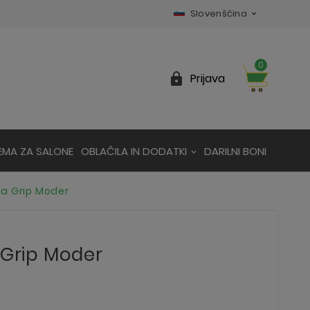
Slovenščina

0

Prijava
EMA ZA SALONE
OBLAČILA IN DODATKI
DARILNI BONI
za Grip Moder
 Grip Moder