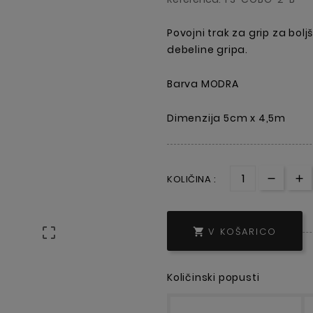
Povojni trak za grip za bolj
debeline gripa.
Barva MODRA
Dimenzija 5cm x 4,5m
KOLIČINA :

V KOŠARICO

Količinski popusti