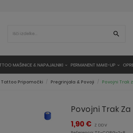

TTOO MAŠINICE & NAPAJALNIKI
PERMANENT MAKE-UP
OPR
Tattoo Pripomočki
Pregrinjala & Povoji
Povojni Trak 
Povojni Trak Za
1,90 €
Z DDV
Referenca:
TS-COBG-2-B