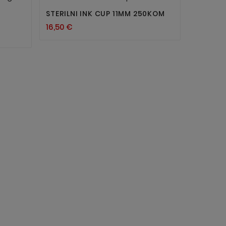
STERILNI INK CUP 11MM 250KOM
16,50 €
POVOJNI
1,90 €