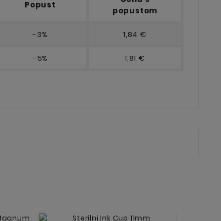
Popust
popustom
-3%
1,84 €
-5%
1,81 €

