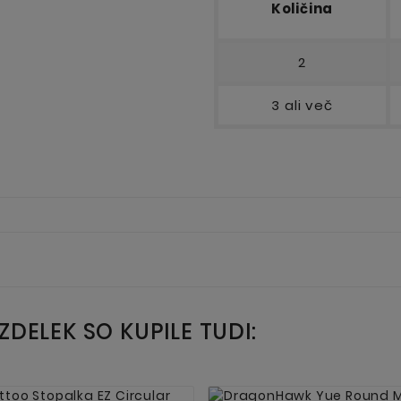
Količina
2
3 ali več
IZDELEK SO KUPILE TUDI:



