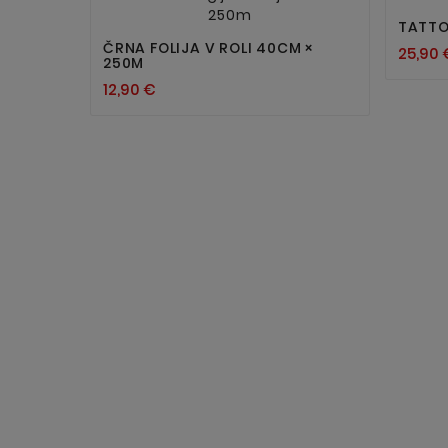


TATTO
ČRNA FOLIJA V ROLI 40CM ×
25,90 
250M
12,90 €