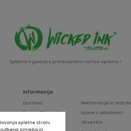
Spletna trgovina s profesionalno tattoo opremo !
Informacije
Dostava
Reklamacije in Vračil
Pravno Obvestilo
Izjave o skladnosti
Pogoji Poslovanja
Obvestila
lovanja spletne strani,
 družbena omrežja in