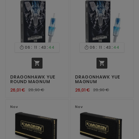
:
:
:
:
:
:
06
11
43
44
06
11
43
44




DRAGONHAWK YUE
DRAGONHAWK YUE
ROUND MAGNUM
MAGNUM
26,01 €
28,90 €
26,01 €
28,90 €
Nov
Nov