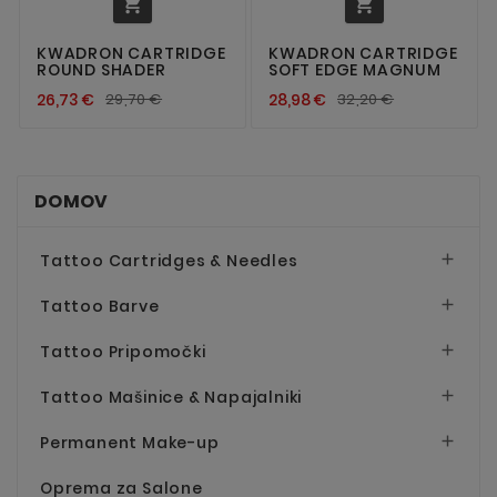


KWADRON CARTRIDGE
KWADRON CARTRIDGE
ROUND SHADER
SOFT EDGE MAGNUM
26,73 €
29,70 €
28,98 €
32,20 €
DOMOV
Tattoo Cartridges & Needles

Tattoo Barve

Tattoo Pripomočki

Tattoo Mašinice & Napajalniki

Permanent Make-up

Oprema za Salone