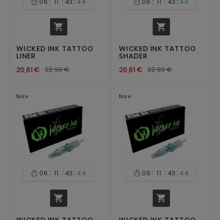
:
:
:
:
:
:
06
11
43
44
06
11
43
44




WICKED INK TATTOO
WICKED INK TATTOO
LINER
SHADER
20,61 €
22,90 €
20,61 €
22,90 €
Nov
Nov
:
:
:
:
:
:
06
11
43
44
06
11
43
44




WICKED INK TATTOO
WICKED INK TATTOO