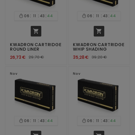
:
:
:
:
:
:
06
11
43
44
06
11
43
44




KWADRON CARTRIDGE
KWADRON CARTRIDGE
ROUND LINER
WHIP SHADING
26,73 €
29,70 €
35,28 €
39,20 €
Nov
Nov
:
:
:
:
:
:
06
11
43
44
06
11
43
44

