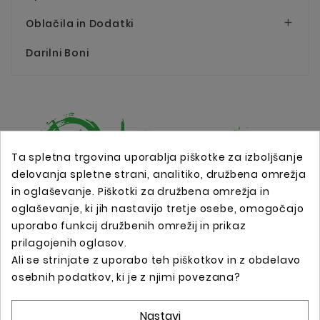
Oblačila in Dodatki

Darilni Boni
Ta spletna trgovina uporablja piškotke za izboljšanje
delovanja spletne strani, analitiko, družbena omrežja
in oglaševanje. Piškotki za družbena omrežja in
Spletna trgovina s profesionalno tattoo opremo !
oglaševanje, ki jih nastavijo tretje osebe, omogočajo
uporabo funkcij družbenih omrežij in prikaz
prilagojenih oglasov.
Podatki O Trgovini

Ali se strinjate z uporabo teh piškotkov in z obdelavo
osebnih podatkov, ki je z njimi povezana?
Informacije

Nastavi