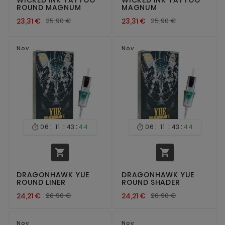
ROUND MAGNUM
MAGNUM
23,31 €
25,90 €
23,31 €
25,90 €
Nov
Nov
:
:
:
:
:
:
06
11
43
44
06
11
43
44




DRAGONHAWK YUE
DRAGONHAWK YUE
ROUND LINER
ROUND SHADER
24,21 €
26,90 €
24,21 €
26,90 €
Nov
Nov